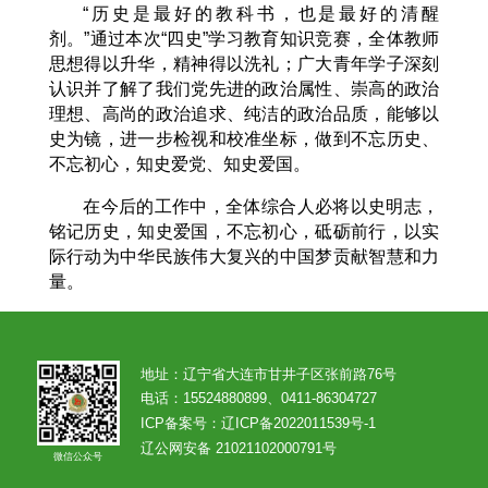
“历史是最好的教科书，也是最好的清醒
剂。”通过本次“四史”学习教育知识竞赛，全体教师
思想得以升华，精神得以洗礼；广大青年学子深刻
认识并了解了我们党先进的政治属性、崇高的政治
理想、高尚的政治追求、纯洁的政治品质，能够以
史为镜，进一步检视和校准坐标，做到不忘历史、
不忘初心，知史爱党、知史爱国。
在今后的工作中，全体综合人必将以史明志，
铭记历史，知史爱国，不忘初心，砥砺前行，以实
际行动为中华民族伟大复兴的中国梦贡献智慧和力
量。
地址：辽宁省大连市甘井子区张前路76号
电话：
15524880899
、0411-86304727
ICP备案号：
辽ICP备2022011539号-1
辽公网安备 21021102000791号
微信公众号